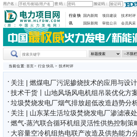
用户名：
密 码：
验证码：
行业 快
国内新闻
项目建设
技术时评
讯
国际新闻
审批公示
会员风采
当前位置:
首页
>
行业 快讯
>
技术时评
关注 | 燃煤电厂污泥掺烧技术的应用与设
技术干货丨山地风场风电机组吊装优化方
垃圾焚烧发电厂烟气排放超低改造趋势分
关注 | 山东某生活垃圾焚烧发电厂渗滤液处理工
燃气-蒸汽联合循环机组灵活性供热控制策
大容量空冷机组热电联产改造及供热能力