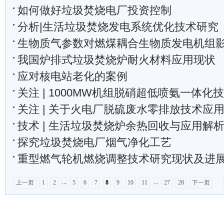
如何做好垃圾焚烧电厂投资控制
分析|生活垃圾焚烧发电系统优化技术研究
生物质气参数对燃煤耦合生物质发电机组
我国炉排式垃圾焚烧炉耐火材料应用现状
应对核电站老化的案例
关注 | 1000MW机组脱硝超低喷氨一体化
关注 | 关于火电厂脱硫废水零排放技术应
技术 | 生活垃圾焚烧炉余热回收与应用解
探究垃圾焚烧电厂烟气净化工艺
重型燃气轮机燃烧调整技术研究现状及进
...
...
上一页
1
2
5
6
7
8
9
10
11
27
28
下一页