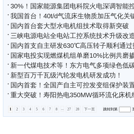
30%！国家能源集团电科院火电深调智能控制技
我国首台！40t/d气流床生物质加压气化关键
国内首台套大型水电机组技术取得新突破
三峡电源电站全电站工控系统技术升级改
国内首支自主研发630℃高压转子顺利通
国家电投实现燃煤机组单磨10%比例共磨掺烧牛粪生
新一代煤电技术等！东方电气多项绿色低
新型百万千瓦级汽轮发电机研发成功！
国内首套！全国产自主可控发变组保护装置在秦山
重大突破！寿阳热电350MW循环流化床机组灵活调峰关键技
...
1
2
3
4
5
6
7
8
27
28
下一页
跳转到第