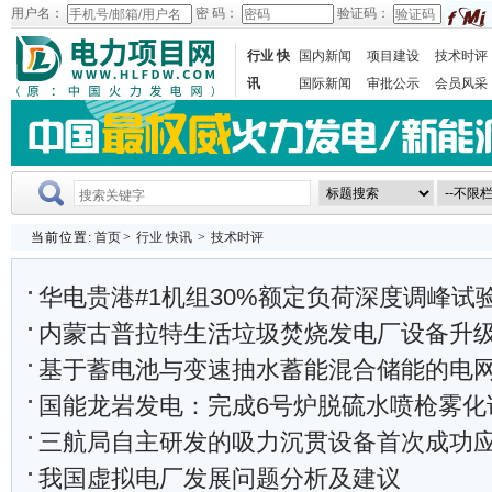
用户名：
密 码：
验证码：
行业 快
国内新闻
项目建设
技术时评
讯
国际新闻
审批公示
会员风采
当前位置:
首页
>
行业 快讯
>
技术时评
华电贵港#1机组30%额定负荷深度调峰试
内蒙古普拉特生活垃圾焚烧发电厂设备升级改造项目
基于蓄电池与变速抽水蓄能混合储能的电网调频协
国能龙岩发电：完成6号炉脱硫水喷枪雾化
三航局自主研发的吸力沉贯设备首次成功应用于漂
我国虚拟电厂发展问题分析及建议