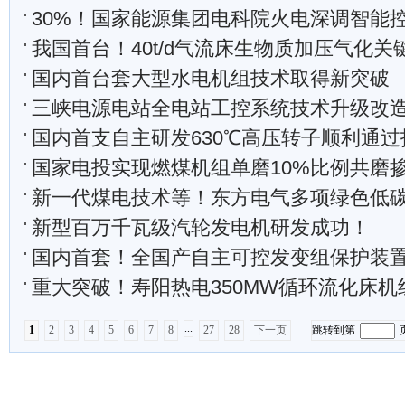
30%！国家能源集团电科院火电深调智能控制技
我国首台！40t/d气流床生物质加压气化关键
国内首台套大型水电机组技术取得新突破
三峡电源电站全电站工控系统技术升级改
国内首支自主研发630℃高压转子顺利通
国家电投实现燃煤机组单磨10%比例共磨掺烧牛粪生
新一代煤电技术等！东方电气多项绿色低
新型百万千瓦级汽轮发电机研发成功！
国内首套！全国产自主可控发变组保护装置在秦山
重大突破！寿阳热电350MW循环流化床机组灵活调峰关键技
...
1
2
3
4
5
6
7
8
27
28
下一页
跳转到第