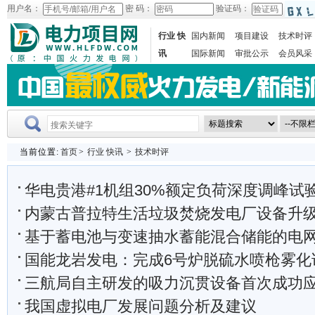
用户名：
密 码：
验证码：
行业 快
国内新闻
项目建设
技术时评
讯
国际新闻
审批公示
会员风采
当前位置:
首页
>
行业 快讯
>
技术时评
华电贵港#1机组30%额定负荷深度调峰试
内蒙古普拉特生活垃圾焚烧发电厂设备升级改造项目
基于蓄电池与变速抽水蓄能混合储能的电网调频协
国能龙岩发电：完成6号炉脱硫水喷枪雾化
三航局自主研发的吸力沉贯设备首次成功应用于漂
我国虚拟电厂发展问题分析及建议