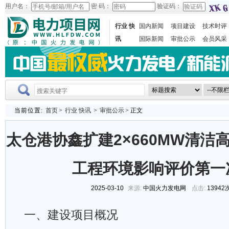
用户名：
密 码：
验证码：
行业 快
国内新闻
项目建设
技术时评
讯
国际新闻
审批公示
会员风采
当前位置:
首页
>
行业 快讯
>
审批公示
> 正文
太仓港协鑫扩建2×660MW清洁
工程环境影响评价第一
2025-03-10
来源:
中国火力发电网
点击:
13942
一、建设项目概况