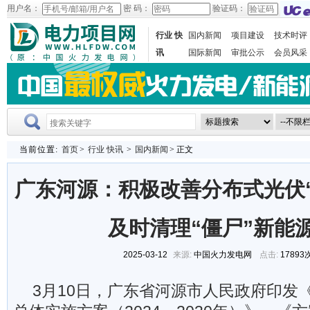
用户名：
密 码：
验证码：
行业 快
国内新闻
项目建设
技术时评
讯
国际新闻
审批公示
会员风采
当前位置:
首页
>
行业 快讯
>
国内新闻
> 正文
广东河源：积极改善分布式光伏
及时清理“僵尸”新能
2025-03-12
来源:
中国火力发电网
点击:
17893
3月10日，广东省河源市人民政府印发