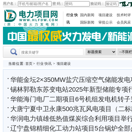
用户名：
密 码：
验证码：
行业 快
国内新闻
项目建设
技术时评
讯
国际新闻
审批公示
会员风采
当前位置:
首页
>
行业 快讯
>
项目建设
华能金坛2×350MW盐穴压缩空气储能发电项目2号机组透平
锡林郭勒东苏变电站2025年新型储能专项行动100万千瓦/400万千瓦时
华能海门电厂二期项目6号机组发电机转子穿
大唐宁夏中卫永康500兆瓦风电项目（二标段）首批12台风机机组及3条
华润电力镇雄低热值煤炭综合利用项目举行1号锅炉基础混
辽宁盘锦精细化工动力站项目5台锅炉全部