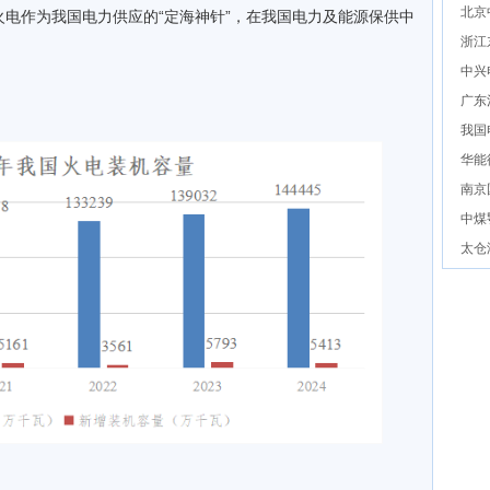
项目
北京
电作为我国电力供应的“定海神针”，在我国电力及能源保供中
浙江
中兴
广东
我国
华能
南京
中煤
太仓