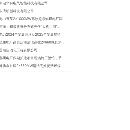
3号机组锅炉钢架首
中电华科电气智能科技有限公司
吊成功
东湾研创科技有限公司
电力蓬莱2×1000MW高效超净燃煤电厂国...
河源：积极改善分布式光伏“大机小网”...
电力2024年发展综述及2025年发展展望
德州电厂高灵活性清洁高效2×660兆瓦热...
国瑞自动化工程有限公司
鄂州电厂四期扩建项目现场施工繁忙，节...
港协鑫扩建2×660MW清洁高效灵活燃煤...