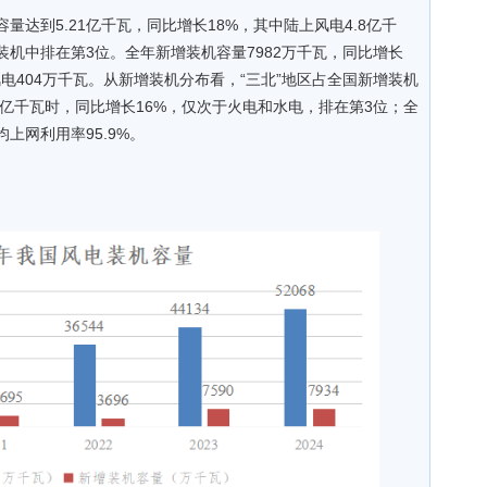
量达到5.21亿千瓦，同比增长18%，其中陆上风电4.8亿千
装机中排在第3位。全年新增装机容量7982万千瓦，同比增长
风电404万千瓦。从新增装机分布看，“三北”地区占全国新增装机
916亿千瓦时，同比增长16%，仅次于火电和水电，排在第3位；全
上网利用率95.9%。