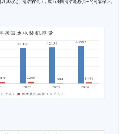
电以其稳定、清洁的特点，成为我国清洁能源供应的可靠保证。