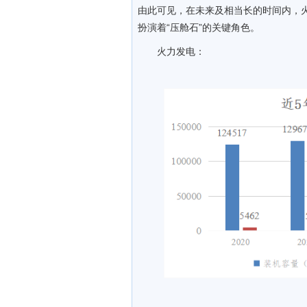
由此可见，在未来及相当长的时间内，火
扮演着“压舱石”的关键角色。
火力发电：