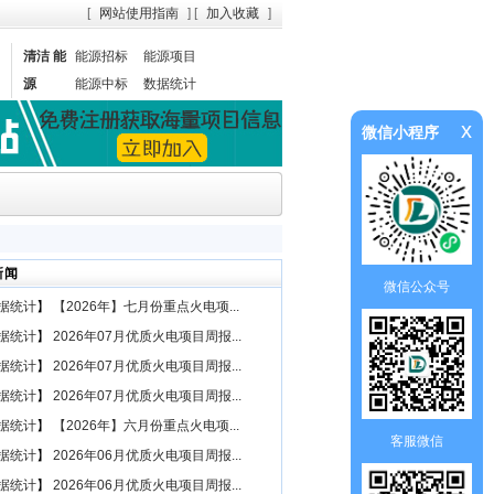
[
网站使用指南
] [
加入收藏
]
清洁 能
能源招标
能源项目
源
能源中标
数据统计
x
微信小程序
新闻
微信公众号
据统计
】
【2026年】七月份重点火电项...
据统计
】
2026年07月优质火电项目周报...
据统计
】
2026年07月优质火电项目周报...
据统计
】
2026年07月优质火电项目周报...
据统计
】
【2026年】六月份重点火电项...
客服微信
据统计
】
2026年06月优质火电项目周报...
据统计
】
2026年06月优质火电项目周报...