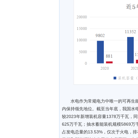
水电作为常规电力中唯一的可再生能
内保持领先地位。截至当年底，我国水电总
较2023年新增装机容量1378万千瓦，
625万千瓦；抽水蓄能装机规模5869万
占发电总量的13.53%，仅次于火电，