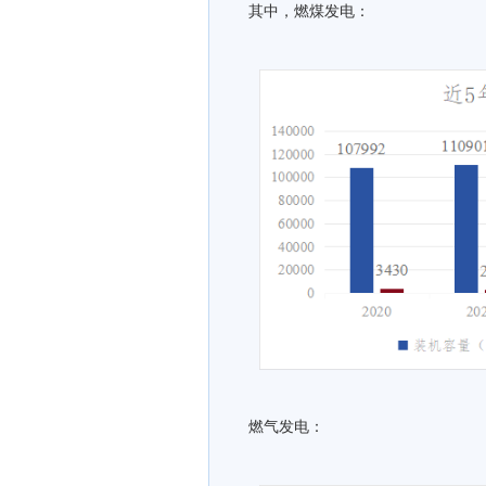
其中，燃煤发电：
燃气发电：