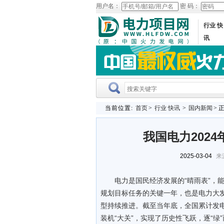
用户名：
密 码：
行业 快
讯
当前位置:
首页
>
行业 快讯
>
国内新闻
> 
我国电力2024
2025-03-04
来
电力是国民经济发展的“晴雨表”，能
规划目标任务的关键一年，也是电力大
型持续推进。截至当年底，全国累计发电装
装机“大关”，实现了历史性飞跃，逐“绿”