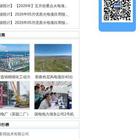
据统计
】
【2026年】五月份重点火电项...
据统计
】
2026年05月优质火电项目周报...
据统计
】
2026年05月优质火电项目周报...
新闻
宁盘锦精细化工动力
那曲色尼风电项目40台
目5台锅炉全部点火
风机吊装作业全部圆满
成功
完成
园电厂（茶园二厂）
国电电力湖东公司2号机
二期“等容量替
组锅炉点火一次成功
排行榜
（1×660兆瓦）煤电
多闻技术有限公司