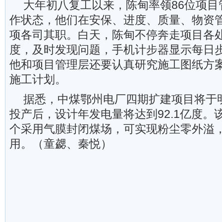
大年初八复工以来，陈甸率领86位项目
作状态，他们在安保、进度、质量、物资
项各司其职。白天，陈甸不停奔走项目各
度，及时发现问题，手机计步器显示每日
他和项目管理层还要认真研究施工图纸方
施工计划。
据悉，中煤鄂州电厂四期扩建项目将于
投产后，设计年发电量将达到92.1亿度。
个采用气膜封闭煤场，可实现粉尘零外溢
用。（童勰、秦悦）