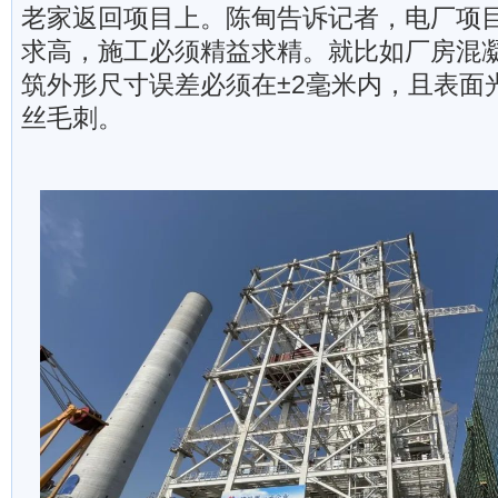
老家返回项目上。陈甸告诉记者，电厂项
求高，施工必须精益求精。就比如厂房混
筑外形尺寸误差必须在±2毫米内，且表面
丝毛刺。