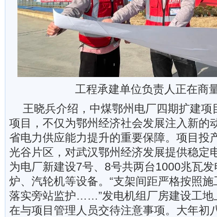
工程承建单位负责人正在商
王晓兵介绍，中煤鄂州电厂四期扩建项
项目，不仅为鄂州经济社会发展注入新的
省电力供应能力提升的重要保障。项目投
光谷片区，对武汉鄂州经济发展提供稳定
为电厂新建设7号、8号共两台1000兆瓦
炉、汽轮机等设备。“支架间距严格按照施
落实旁站监护……”发电机组厂房建设工地
在与项目管理人员交待注意事项。大年初