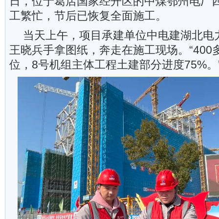
日，位于葛店国家经开区的中煤鄂州电厂
工繁忙，节后已恢复全面施工。
当天上午，项目承建单位中电建湖北电
王晓兵手拿图纸，奔走在施工现场。“400
位，8号机组主体工程土建部分进度75%。