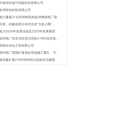
中电华科电气智能科技有限公司
东湾研创科技有限公司
电力蓬莱2×1000MW高效超净燃煤电厂国...
河源：积极改善分布式光伏“大机小网”...
电力2024年发展综述及2025年发展展望
德州电厂高灵活性清洁高效2×660兆瓦热...
国瑞自动化工程有限公司
鄂州电厂四期扩建项目现场施工繁忙，节...
港协鑫扩建2×660MW清洁高效灵活燃煤...