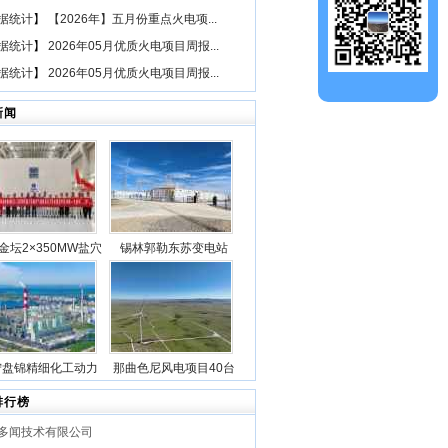
据统计
】
【2026年】五月份重点火电项...
据统计
】
2026年05月优质火电项目周报...
据统计
】
2026年05月优质火电项目周报...
新闻
金坛2×350MW盐穴
锡林郭勒东苏变电站
空气储能发电项目2
2025年新型储能专项行
机组透平机冲转一次
动100万千瓦/400万千瓦
成功
时电源侧储能电站成功
并网
宁盘锦精细化工动力
那曲色尼风电项目40台
目5台锅炉全部点火
风机吊装作业全部圆满
排行榜
成功
完成
多闻技术有限公司