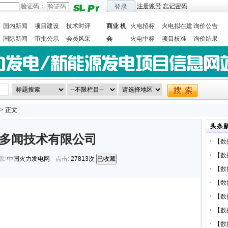
验证码：
注册账号
忘记密码
登录
国内新闻
项目建设
技术时评
商业 机
火电招标
火电拟在建
询价公告
国际新闻
审批公示
会员风采
会
火电中标
项目核准
询价结果
数据统计
> 正文
头条
多闻技术有限公司
【
数
【
数
源:
中国火力发电网
点击:
27813次
已收藏
【
数
【
数
【
数
【
数
【
数