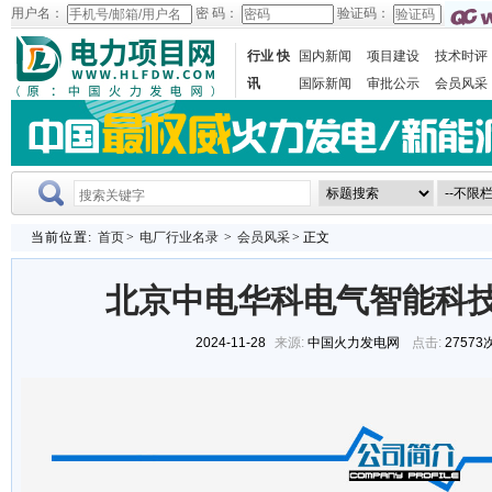
用户名：
密 码：
验证码：
行业 快
国内新闻
项目建设
技术时评
讯
国际新闻
审批公示
会员风采
当前位置:
首页
>
电厂行业名录
>
会员风采
> 正文
北京中电华科电气智能科
2024-11-28
来源:
中国火力发电网
点击:
27573