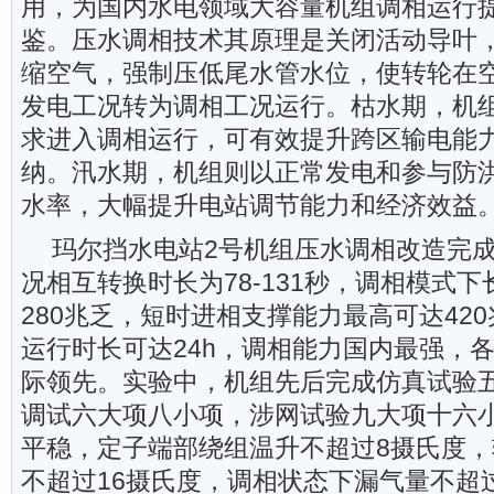
用，为国内水电领域大容量机组调相运行
鉴。压水调相技术其原理是关闭活动导叶
缩空气，强制压低尾水管水位，使转轮在
发电工况转为调相工况运行。枯水期，机
求进入调相运行，可有效提升跨区输电能
纳。汛水期，机组则以正常发电和参与防
水率，大幅提升电站调节能力和经济效益
玛尔挡水电站2号机组压水调相改造完
况相互转换时长为78-131秒，调相模式
280兆乏，短时进相支撑能力最高可达42
运行时长可达24h，调相能力国内最强，
际领先。实验中，机组先后完成仿真试验
调试六大项八小项，涉网试验九大项十六
平稳，定子端部绕组温升不超过8摄氏度
不超过16摄氏度，调相状态下漏气量不超过