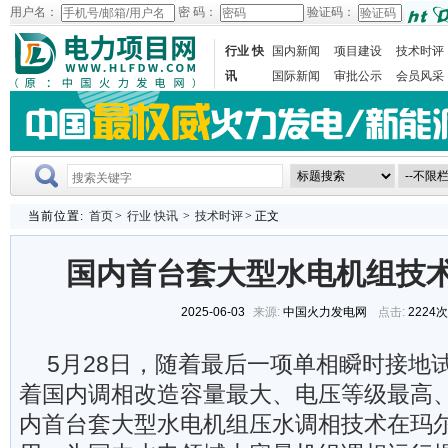
用户名：
密 码：
验证码：
行业 快
国内新闻
项目建设
技术时评
讯
国际新闻
审批公示
会员风采
当前位置:
首页
>
行业 快讯
>
技术时评
> 正文
国内首台套大型水电机组技
2025-06-03
来源:
中国火力发电网
点击:
2224
5月28日，随着最后一项单相瞬时接地
着国内调相改造容量最大、电压等级最高
内首台套大型水电机组压水调相技术在玛