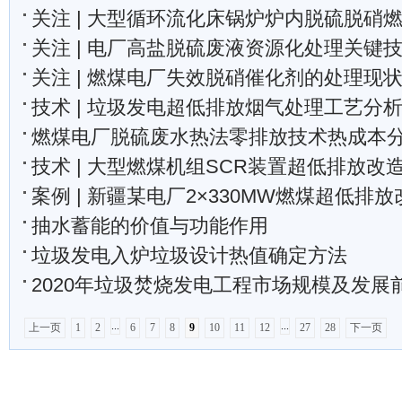
关注 | 大型循环流化床锅炉炉内脱硫脱硝燃烧优
关注 | 电厂高盐脱硫废液资源化处理关键
关注 | 燃煤电厂失效脱硝催化剂的处理现
技术 | 垃圾发电超低排放烟气处理工艺分
燃煤电厂脱硫废水热法零排放技术热成本
技术 | 大型燃煤机组SCR装置超低排放改造流场
案例 | 新疆某电厂2×330MW燃煤超低排放改
抽水蓄能的价值与功能作用
垃圾发电入炉垃圾设计热值确定方法
2020年垃圾焚烧发电工程市场规模及发展
...
...
上一页
1
2
6
7
8
9
10
11
12
27
28
下一页