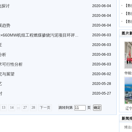
统探讨
【
数
2020-06-04
【
数
2020-06-04
【
数
展趋势
2020-06-04
图片
660MW机组工程燃煤掺烧污泥项目环评...
2020-06-03
证
2020-06-03
分析
2020-06-03
术可行性分析
2020-06-03
华能
究与展望
2020-06-02
压缩
艺
2020-05-28
号
对
2020-05-27
...
13
14
27
28
下一页
跳转到第
页
辽
站项
新闻
博洽