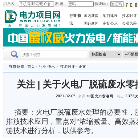
用户名：
密 码：
验证码：
行业 快
国内新闻
项目建设
技术时评
讯
国际新闻
审批公示
会员风采
当前位置:
首页
>
行业 快讯
>
技术时评
> 正文
关注 | 关于火电厂脱硫废水
2021-02-05
来源:
中国火力发电网
点击:
1373
摘要：火电厂脱硫废水处理的必要性，
排放技术应用，重点对“浓缩减量、高效蒸
键技术进行分析，以供参考。