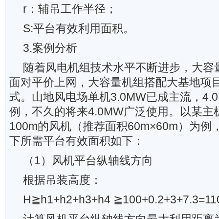
r：辅吊工作半径；
S:平台有效利用面积。
3.案例分析
随着风电机组技术水平不断进步，大容
面对平价上网，大容量机组搭配大基地项
式。山地风电场单机3.0MW已成主流，4.
例，不久的将来4.0MW广泛使用。以某主机厂
100m的风机（推荐面积60m×60m）为
下所需平台有效面积如下：
（1）风机平台纵轴线方向
根据吊装高度：
H≧h1+h2+h3+h4 ≧100+0.2+3+7.3=11