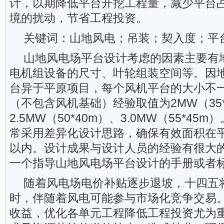
计，以期降低平台开挖工程量，减少平台
境的扰动，节省工程投资。
关键词：山地风电；吊装；契入度；平
山地风电场平台设计考虑的因素主要有
电机组设备的尺寸、叶轮组装空间等。因
台异于平原项目，每个风机平台的大小不
（不包含风机基础）经验取值为2MW（35*
2.5MW（50*40m）、3.0MW（55*4
常采用差异化设计思路，确保有效面积在
以内。设计成果与设计人员的经验有很大
一个指导山地风电场平台设计的手册或者
随着风电场电价补贴逐步退坡，十四五
时，伴随着风电可能参与市场化竞争交易
收益，优化各单元工程降低工程投资尤为