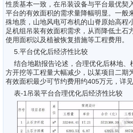
性质基本一致，在吊装设备与平台最优契
平台的有效面积的需求量降幅明显。一般
殊地质，山地风电可布机的山脊原始高程
足机组吊装有效面积需求，从而降低土石
使用面积以及植被恢复措施等工程费用。
5.平台优化后经济性比较
结合地勘报告论述，合理优化后林地、
方开挖等工程量大幅减少，以某项目二期
有效面积最少可节约费用约405万元，详见
表-1吊装平台合理优化后经济性比较