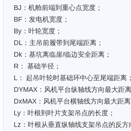
BJ：机舱前端到重心点宽度；
BF：发电机宽度；
By：叶轮宽度；
DL：主吊前履带到尾端距离；
Dk：基坑离临崖/临边安全距离；
R： 基础半径；
L： 起吊叶轮时基础环中心至尾端距离
DYMAX：风机平台纵轴线方向最大距
DxMAX：风机平台横轴线方向最大距
Ly：叶根到叶片支架吊点的长度；
Lz：叶根从垂直纵轴线支架吊点的反方