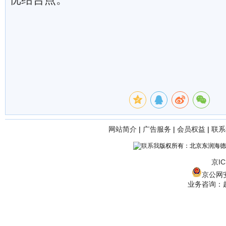
网站简介
|
广告服务
|
会员权益
|
联系
版权所有：北京东润海德
京IC
京公网安备
业务咨询：赵经