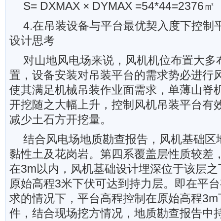
S= DXMAX × DYMAX =54*44=2376㎡
4.在吊装设备与平台最优契入度下控制
设计思考
对山地风电场来说，风机机位布置大多
置，设备安装对吊装平台的需求势必进行
使其满足机械吊装作业面需求，单薄山脊
开挖随之大幅上升，控制风机吊装平台有
减少土石方开挖量。
结合风电场地质勘查报告，风机基础区
黏性土及花岗岩。第四系覆盖层性质较差
在3m以内，风机基础设计埋深位于该层之
原始高程3米下伏可达到持力层。即在平
求的情况下，平台高程控制在原始高程3m
件，结合现场挖方情况，地质勘查报告中