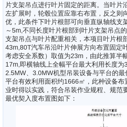
片支架吊点进行叶片固定的距离。当叶片
左扩展时，轮毂位置应靠右布置，反之则
优，此条件下叶片根部可向垂直纵轴线支
～5m,不同长度叶片根部到叶片支架吊点
支架吊点与叶片配重相关，本项目叶片根
43m,80T汽车吊沿叶片伸展方向布置固
考虑安全系数）取值为23m，由此推算半
17m,即横轴线上全幅平台最大利用长度为3
2.5MW、3.0MW机型吊装设备与平台的
平台有效利用面积约1666㎡，此种设备
业时得以实践，符合吊装作业规程、规范要
最优契入度布置图如下：