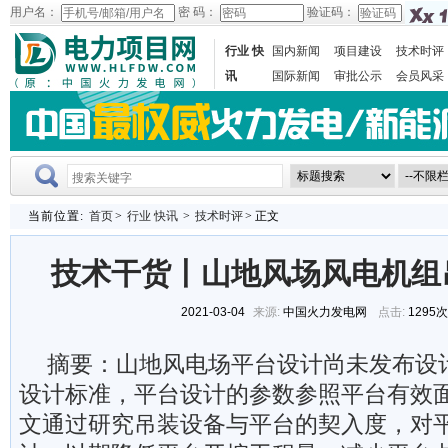
用户名：
密 码：
验证码：
行业 快
国内新闻
项目建设
技术时评
讯
国际新闻
审批公示
会员风采
当前位置:
首页
>
行业 快讯
>
技术时评
> 正文
技术干货丨山地风场风电机组
2021-03-04
来源:
中国火力发电网
点击:
1295
摘要：山地风电场平台设计尚未发布设
设计标准，平台设计的参数参照平台有效
文通过研究吊装设备与平台的契入度，对