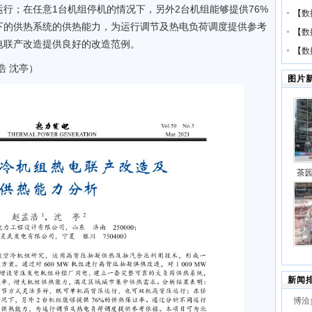
行；在任意1台机组停机的情况下，另外2台机组能够提供76%
【
数
下的供热系统的供热能力，为运行调节及热电负荷调度提供参考
【
数
电联产改造提供良好的改造范例。
【
数
浩 沈亭）
图片
茶
代”
项目
2×
新闻
建项
博洽