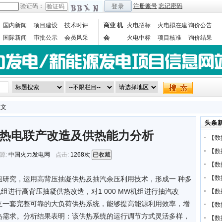
验证码：
注册账号
忘记密码
登录
国内新闻
项目建设
技术时评
商业 机
火电招标
火电拟在建
询价公告
国际新闻
审批公示
会员风采
会
火电中标
项目核准
询价结果
数据统计
正文
头条
热电联产改造及供热能力分析
【
数
【
数
源:
中国火力发电网
点击:
1268次
已收藏
【
数
【
数
组研究，运用高背压抽凝供热及抽汽余压利用技术，形成一 种多
机组进行高背压抽凝供热改造，对1 000 MW机组进行抽汽改
【
数
立一套完整可靠的大负荷供热系统，能够提高能源利用效率，增
【
数
热需求。分析结果表明：该供热系统的运行调节方式灵活多样，
【
数