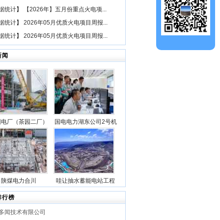
据统计
】
【2026年】五月份重点火电项...
据统计
】
2026年05月优质火电项目周报...
据统计
】
2026年05月优质火电项目周报...
新闻
园电厂（茶园二厂）
国电电力湖东公司2号机
二期“等容量替
组锅炉点火一次成功
（1×660兆瓦）煤电
3号机组锅炉钢架首
吊成功
陕煤电力合川
哇让抽水蓄能电站工程
1000MW清洁煤电扩
上水库大坝月填筑突破
排行榜
目1号锅炉第一层钢
100万立方米
多闻技术有限公司