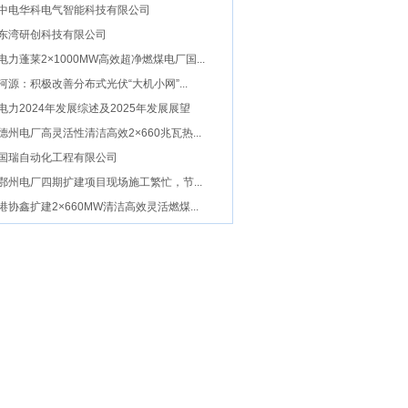
架通过验收
中电华科电气智能科技有限公司
东湾研创科技有限公司
电力蓬莱2×1000MW高效超净燃煤电厂国...
河源：积极改善分布式光伏“大机小网”...
电力2024年发展综述及2025年发展展望
德州电厂高灵活性清洁高效2×660兆瓦热...
国瑞自动化工程有限公司
鄂州电厂四期扩建项目现场施工繁忙，节...
港协鑫扩建2×660MW清洁高效灵活燃煤...