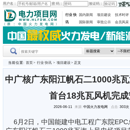
用户名：
密 码：
验证码：
行业 快
国内新闻
项目建设
技术时评
讯
国际新闻
审批公示
会员风采
当前位置:
首页
>
行业 快讯
>
项目建设
> 正文
中广核广东阳江帆石二1000兆
首台18兆瓦风机完成
2026-06-11
来源:
中国火力发电网
点击:
303次
6月2日，中国能建中电工程广东院EP