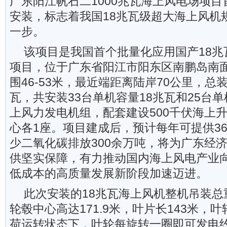
广东阳江帆石二1000兆瓦海上风电场项目
安装，标志着我国18兆瓦级超大海上风机
一步。
该项目是我国首个批量化应用国产18兆
项目，位于广东省阳江市阳东区南鹏岛南
围46-53米，最近端距离陆岸70公里，总装
瓦，共安装33台单机容量18兆瓦和25台单
上风力发电机组，配套建设500千伏海上
心各1座。项目建成后，预计每年可提供3
少二氧化碳排放300余万吨，将为广东经
供坚实保障，有力推动国内海上风电产业
低成本的高质量发展新阶段加速迈进。
此次安装的18兆瓦海上风机整机吊装总重
轮毂中心高达171.9米，叶片长143米，叶
荷运转状态下，叶轮每旋转一圈即可发电约