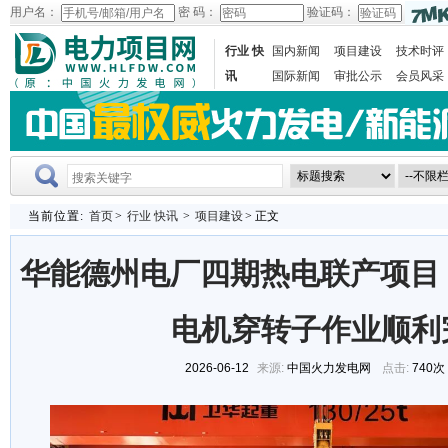
用户名：
密 码：
验证码：
行业 快
国内新闻
项目建设
技术时评
讯
国际新闻
审批公示
会员风采
当前位置:
首页
>
行业 快讯
>
项目建设
> 正文
华能德州电厂四期热电联产项目 
电机穿转子作业顺利
2026-06-12
来源:
中国火力发电网
点击:
740次