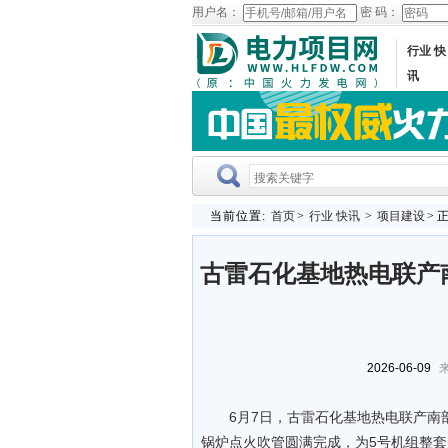
用户名：
密 码：
行业 快
讯
当前位置:
首页
>
行业 快讯
>
项目建设
> 
古雷石化基地热电联产
2026-06-09
来
6月7日，古雷石化基地热电联产南
锅炉点火吹管圆满完成，为5号机组整