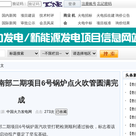
验证码：
注册账号
忘记密码
登录
国内新闻
项目建设
技术时评
商业 机
火电招标
火电拟在建
询价公告
国际新闻
审批公示
会员风采
会
火电中标
项目核准
询价结果
数据统计
正文
头条
南部二期项目6号锅炉点火吹管圆满完
【
数
【
数
成
【
数
【
数
源:
中国火力发电网
点击:
273次
已收藏
【
数
【
数
部二期项目6号锅炉蒸汽吹管打靶检测顺利通过验收，标志着该
【
数
套启动投产奠定了坚实基础。