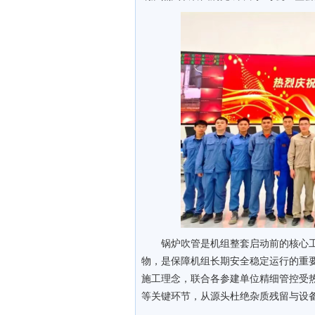
锅炉吹管是机组整套启动前的核心
物，是保障机组长期安全稳定运行的重
施工理念，联合各参建单位精细管控受
等关键环节，从源头杜绝杂质残留与设