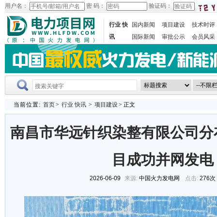
用户名：
密 码：
验证码：
行业 快
国内新闻
项目建设
技术时评
讯
国际新闻
审批公示
会员风采
当前位置:
首页
>
行业 快讯
>
项目建设
> 正文
南昌市华远针织染整有限公司分
目成功并网发电
2026-06-09
来源:
中国火力发电网
点击:
276次