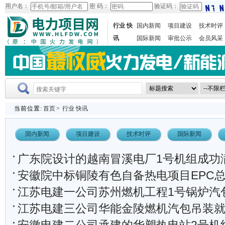
用户名：
密 码：
验证码：
行业 快
国内新闻
项目建设
技术时评
讯
国际新闻
审批公示
会员风采
当前位置:
首页
>
行业 快讯
国内新闻
项目建设
技术时评
国际新闻
广东院设计的越南冒溪电厂1号机组成功
安徽院中标铜陵有色自备热电项目EPC
江苏电建一公司苏州燃机工程1号锅炉汽
江苏电建三公司华能金陵燃机汽包吊装