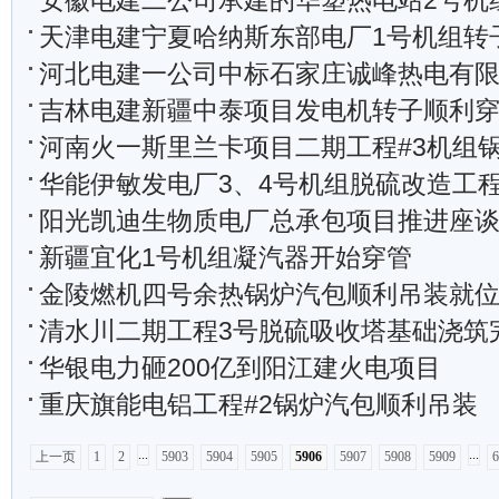
安徽电建二公司承建的华塑热电站2号机组汽轮机冲
天津电建宁夏哈纳斯东部电厂1号机组转
河北电建一公司中标石家庄诚峰热电有限公司三
吉林电建新疆中泰项目发电机转子顺利
河南火一斯里兰卡项目二期工程#3机组锅炉钢架
华能伊敏发电厂3、4号机组脱硫改造工程土建基
阳光凯迪生物质电厂总承包项目推进座
新疆宜化1号机组凝汽器开始穿管
金陵燃机四号余热锅炉汽包顺利吊装就
清水川二期工程3号脱硫吸收塔基础浇筑
华银电力砸200亿到阳江建火电项目
重庆旗能电铝工程#2锅炉汽包顺利吊装
...
...
上一页
1
2
5903
5904
5905
5906
5907
5908
5909
6