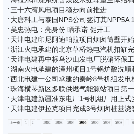
海拉尔输煤系统含煤废水处理室主体结
三十六湾风电项目稳步向前推进
大唐科工与泰国NPS公司签订其NPP5A 1×100MW机组
吴忠热电：亮身份 晒承诺 促开工
天津电建印尼阿迪帕拉项目烟囱筒壁开
浙江火电承建的北京草桥热电汽机扣缸
天津电建再中标乌沙山发电厂脱硝环保
湖南火电承建的漳州项目1号锅炉酸洗顺
西北电建一公司承建的秦岭8号机组发电机定
珠海横琴新区多联供燃气能源站项目第一罐混凝
天津电建新疆准东电厂1号机组厂用正式受
天津电建伊拉克项目完成3号烟囱桩基浇
...
...
上一页
1
2
5902
5903
5904
5905
5906
5907
5908
6