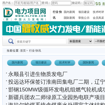
用户名：
密 码：
验证码：
行业 快
国内新闻
项目建设
技术时评
讯
国际新闻
审批公示
会员风采
当前位置:
首页
>
行业 快讯
国内新闻
项目建设
技术时评
国际新闻
永顺县引进生物质发电厂
投远达环保签订淮南田集电厂二期，辽宁东方发
邯钢150MW级循环发电机组燃气轮机成
新疆兵团农二师绿原工业园热电联产项目正