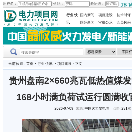
用户名：
密 码：
验证码：
行业 快
国内新闻
项目建设
技术时评
讯
国际新闻
审批公示
会员风采
当前位置:
首页
>
行业 快讯
>
项目建设
> 正文
贵州盘南2×660兆瓦低热值煤
168小时满负荷试运行圆满
2026-07-09
来源:
中国火力发电网
点击:
231次