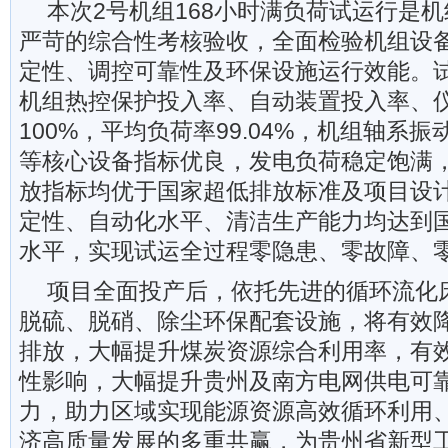
本次2号机组168小时满负荷试运行是
严苛的综合性考核验收，全面检验机组设
定性、调控可靠性及环保设施运行效能。
机组热控保护投入率、自动装置投入率、
100%，平均负荷率99.04%，机组轴系
等核心设备指标优良，发电负荷稳定饱满
放指标均优于国家超低排放标准及项目设
定性、自动化水平、清洁生产能力均达到
水平，实现试运全过程零隐患、零故障、
项目全面投产后，依托先进的循环流化
脱硫、脱硝、除尘环保配套设施，将有效
排放，大幅提升煤炭资源综合利用率，有
性影响，大幅提升贵州及南方电网供电可
力，助力区域实现能源资源高效循环利用
济高质量发展的多重共赢，为贵州省新型