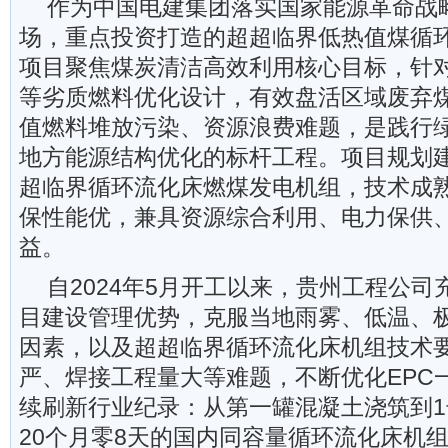
作为中国电建集团落实国家能源革命战
场，重点投资打造的超超临界低热值煤循
项目聚焦煤炭清洁高效利用核心目标，针
等劣质燃料优化设计，有效盘活区域废弃
值燃料堆放污染、资源浪费难题，是践行
地方能源结构优化的标杆工程。项目规划建
超临界循环流化床燃煤发电机组，技术成
保性能优，兼具资源综合利用、电力保供
益。
自2024年5月开工以来，贵州工程公
目建设管理优势，克服当地雨雾、低温、
因素，以及超超临界循环流化床机组技术
严、焊接工程量大等难题，不断优化EPC
续刷新行业纪录：从第一罐混凝土浇筑到
20个月零8天的国内同容量循环流化床机