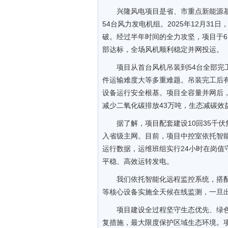
兴隆风电项目是省、市重点新能源
54台风力发电机组。2025年12月3
破。经过半年时间的全力攻坚，项目于6
部达标，全场风机顺利稳定并网投运。
项目从首台风机吊装到54台全部完
件运输难度大等多重难题。吊装完工后
设备运行安全根基。项目全容量并网后，
减少二氧化碳排放43万吨，生态减碳效
据了解，项目配套建设10回35千
入省级主网。目前，项目中控室依托智
运行数据，运维班组实行24小时在岗
平稳、高效运转发电。
我们依托智能化远程监控系统，搭
等核心设备实施全天候在线监测，一旦
项目建设全过程坚守生态优先、绿
复措施，最大限度保护区域生态环境。项