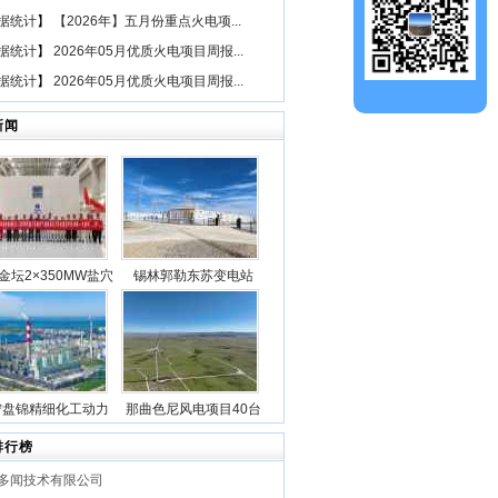
据统计
】
【2026年】五月份重点火电项...
据统计
】
2026年05月优质火电项目周报...
据统计
】
2026年05月优质火电项目周报...
新闻
金坛2×350MW盐穴
锡林郭勒东苏变电站
空气储能发电项目2
2025年新型储能专项行
机组透平机冲转一次
动100万千瓦/400万千瓦
成功
时电源侧储能电站成功
并网
宁盘锦精细化工动力
那曲色尼风电项目40台
目5台锅炉全部点火
风机吊装作业全部圆满
排行榜
成功
完成
多闻技术有限公司