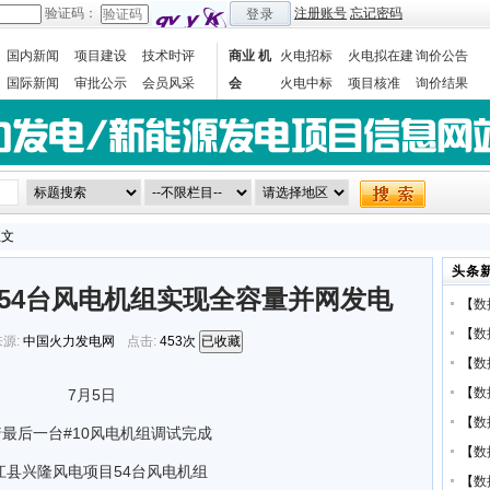
验证码：
注册账号
忘记密码
登录
国内新闻
项目建设
技术时评
商业 机
火电招标
火电拟在建
询价公告
国际新闻
审批公示
会员风采
会
火电中标
项目核准
询价结果
数据统计
正文
头条
54台风电机组实现全容量并网发电
【
数
【
数
源:
中国火力发电网
点击:
453次
已收藏
【
数
【
数
7月5日
【
数
最后一台#10风电机组调试完成
【
数
江县兴隆风电项目54台风电机组
【
数