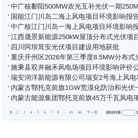
中广核鄱阳500MW农光互补光伏一期250MW项目变
国能江门川岛二海上风电项目环境影响报告书的
中广核江门川岛一海上风电项目环境影响
江西晟景新能源250kW屋顶分布式光伏项
四川阿坝茸安光伏项目建设用地获批
重庆开州区2026年第三季度8.5MW分布式
施秉县双井融禾风电场项目环境影响评价公众参与第
瑞安润洋新能源有限公司瑞安2号海上风电项目环
内蒙古鄂托克前旗1GW荒漠化防治和光伏一体化实验项目社会稳
内蒙古能源集团鄂托克前旗45万千瓦风电项目
...
1
2
3
4
5
6
7
8
45
46
下一页
跳转到第