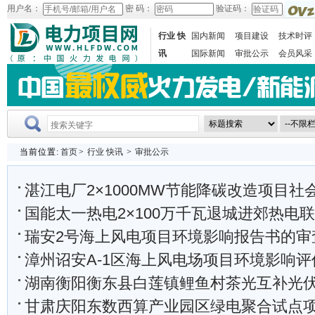
用户名：
密 码：
验证码：
行业 快
国内新闻
项目建设
技术时评
讯
国际新闻
审批公示
会员风采
当前位置:
首页
>
行业 快讯
>
审批公示
湛江电厂2×1000MW节能降碳改造项目社会稳定风险评
国能太一热电2×100万千瓦退城进郊热电联产项目环境影响报告书及
瑞安2号海上风电项目环境影响报告书的审
漳州诏安A-1区海上风电场项目环境影响评价第一
湖南衡阳衡东县白莲镇鲤鱼村茶光互补光伏发电项目110kV送出
甘肃庆阳东数西算产业园区绿电聚合试点项目二期工程100万千瓦新能