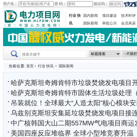
用户名：
密 码：
验证码：
行业 快
国内新闻
项目建设
技术时评
讯
国际新闻
审批公示
会员风采
当前位置:
首页
>
行业 快讯
>
国际新闻
哈萨克斯坦奇姆肯特市垃圾焚烧发电项目
哈萨克斯坦奇姆肯特市固体生活垃圾处理（焚烧发电）
吊装就位！全球最大“人造太阳”核心模块安装进度
乌兹别克斯坦安集延垃圾焚烧发电项目接连完成三
中广核韩国大山二期557MW气电项目商运
美国四座反应堆临界 全球小型堆竞赛升温