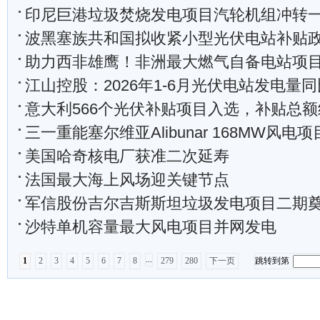
印尼巨港垃圾焚烧发电项目汽轮机组冲转
波黑塞族共和国拟收紧小型光伏电站补贴
助力西非雄鹰！非洲最大燃气自备电站项目3
江山控股：2026年1-6月光伏电站发电量同比减少
意大利566个光伏补贴项目入选，补贴总额约59
三一重能塞尔维亚Alibunar 168MW风电
美国哈奇核电厂获准二次延寿
法国最大海上风场迎关键节点
军信股份吉尔吉斯斯坦垃圾发电项目二期
沙特单机容量最大风电项目并网发电
...
1
2
3
4
5
6
7
8
279
280
下一页
跳转到第