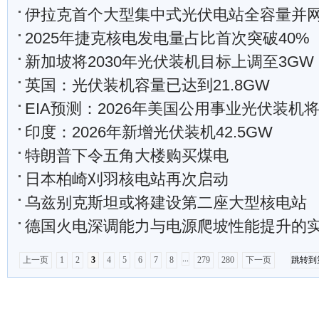
伊拉克首个大型集中式光伏电站全容量并
2025年捷克核电发电量占比首次突破40%
新加坡将2030年光伏装机目标上调至3GW
英国：光伏装机容量已达到21.8GW
EIA预测：2026年美国公用事业光伏装机将
印度：2026年新增光伏装机42.5GW
特朗普下令五角大楼购买煤电
日本柏崎刈羽核电站再次启动
乌兹别克斯坦或将建设第二座大型核电站
德国火电深调能力与电源爬坡性能提升的
...
上一页
1
2
3
4
5
6
7
8
279
280
下一页
跳转到