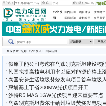
用户名：
密 码：
验证码：
行业 快
国内新闻
项目建设
技术时评
讯
国际新闻
审批公示
会员风采
当前位置:
首页
>
行业 快讯
>
国际新闻
俄原子能公司考虑在乌兹别克斯坦建设核
韩国拟提高核电利用率以应对能源价格上
泰国安努生活垃圾焚烧发电项目首车垃圾
柬埔寨上丁省200MW光伏项目开工
沙特R5 MAS 1GW光伏项目迎来重要节点
乌兹别克斯坦费尔干纳州垃圾焚烧发电项目迎