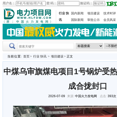
用户名：
密 码：
验证码：
行业 快
国内新闻
项目建设
技术时评
讯
国际新闻
审批公示
会员风采
当前位置:
首页
>
行业 快讯
>
项目建设
> 正文
中煤乌审旗煤电项目1号锅炉受
成合拢封口
2026-07-09
来源:
中国火力发电网
点击:
393次