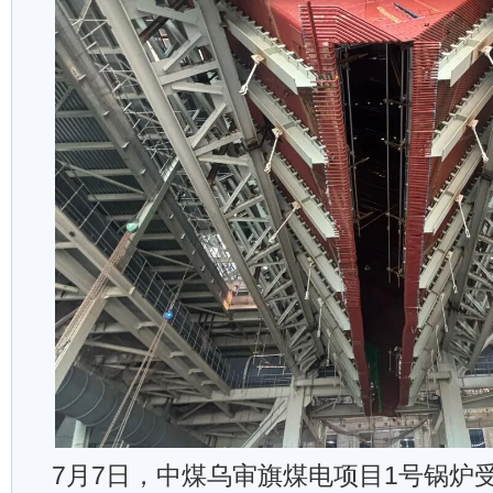
7月7日，中煤乌审旗煤电项目1号锅炉