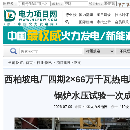
用户名：
密 码：
验证码：
行业 快
国内新闻
项目建设
技术时评
讯
国际新闻
审批公示
会员风采
当前位置:
首页
>
行业 快讯
>
项目建设
> 正文
西柏坡电厂四期2×66万千瓦热电
锅炉水压试验一次
2026-07-09
来源:
中国火力发电网
点击:
410次