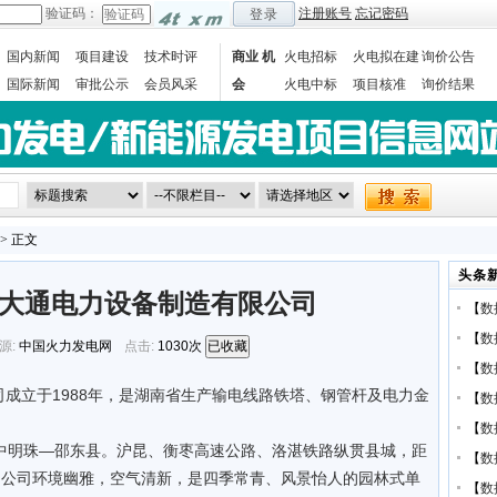
验证码：
注册账号
忘记密码
登录
国内新闻
项目建设
技术时评
商业 机
火电招标
火电拟在建
询价公告
国际新闻
审批公示
会员风采
会
火电中标
项目核准
询价结果
数据统计
> 正文
头条
大通电力设备制造有限公司
【
数
【
数
源:
中国火力发电网
点击:
1030次
已收藏
【
数
成立于1988年，是湖南省生产输电线路铁塔、钢管杆及电力金
【
数
【
数
明珠—邵东县。沪昆、衡枣高速公路、洛湛铁路纵贯县城，距
【
数
。公司环境幽雅，空气清新，是四季常青、风景怡人的园林式单
【
数