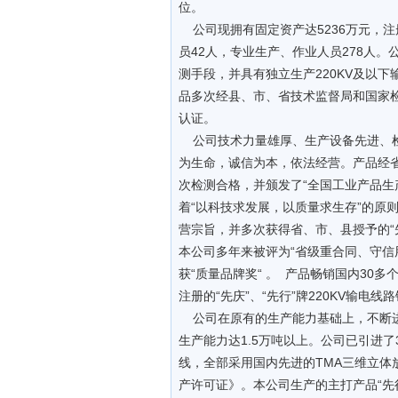
位。
公司现拥有固定资产达5236万元，注册
员42人，专业生产、作业人员278人
测手段，并具有独立生产220KV及以
品多次经县、市、省技术监督局和国家检测
认证。
公司技术力量雄厚、生产设备先进、检
为生命，诚信为本，依法经营。产品经
次检测合格，并颁发了“全国工业产品生
着“以科技求发展，以质量求生存”的原
营宗旨，并多次获得省、市、县授予的“先
本公司多年来被评为“省级重合同、守信
获“质量品牌奖“ 。 产品畅销国内3
注册的“先庆”、“先行”牌220KV输电线
公司在原有的生产能力基础上，不断进
生产能力达1.5万吨以上。公司已引进了3
线，全部采用国内先进的TMA三维立
产许可证》。本公司生产的主打产品“先