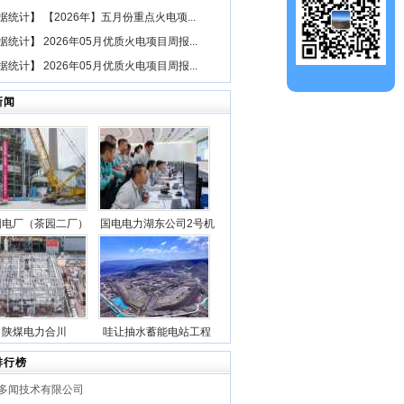
据统计
】
【2026年】五月份重点火电项...
据统计
】
2026年05月优质火电项目周报...
据统计
】
2026年05月优质火电项目周报...
新闻
园电厂（茶园二厂）
国电电力湖东公司2号机
二期“等容量替
组锅炉点火一次成功
（1×660兆瓦）煤电
3号机组锅炉钢架首
吊成功
陕煤电力合川
哇让抽水蓄能电站工程
1000MW清洁煤电扩
上水库大坝月填筑突破
排行榜
目1号锅炉第一层钢
100万立方米
多闻技术有限公司