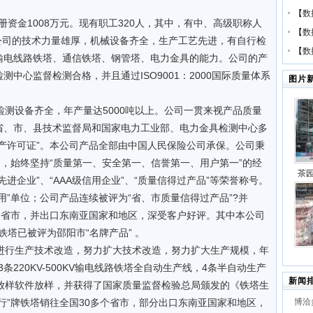
【
数
资金1008万元。现有职工320人，其中，有中、高级职称人
【
数
。公司的技术力量雄厚，机械设备齐全，生产工艺先进，有自行检
【
数
下输电线路铁塔、通信铁塔、钢管塔、电力金具的能力。公司的产
中心监督检测合格，并且通过ISO9001：2000国际质量体系
图片
测设备齐全，年产量达5000吨以上。公司一贯来视产品质量
省、市、县技术监督局和国家电力工业部、电力金具检测中心多
产许可证”。本公司产品全部由中国人民保险公司承保。公司秉
则，始终坚持“质量第一、安全第一、信誉第一、用户第一”的经
茶
进企业”、“AAA级信用企业”、“质量信得过产品”等荣誉称号。
用”单位；公司产品连续被评为“省、市质量信得过产品”?并
代”
0多个省市，并出口东南亚国家和地区，深受客户好评。其中本公司
路铁塔已被评为邵阳市“名牌产品” 。
项目
行生产技术改造，努力扩大技术改造，努力扩大生产规模，年
条220KV-500KV输电线路铁塔全自动生产线，4条半自动生产
2×
新闻
体放样软件放样，并获得了国家质量监督检验总局颁发的《铁塔生
建项
行”牌铁塔销往全国30多个省市，部分出口东南亚国家和地区，
博洽