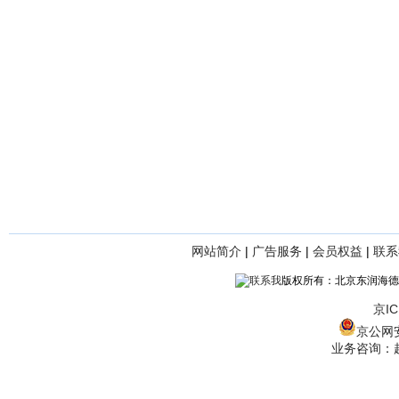
网站简介
|
广告服务
|
会员权益
|
联系
版权所有：北京东润海德
京IC
京公网安备
业务咨询：赵经