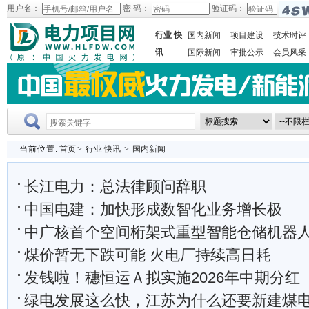
用户名：
密 码：
验证码：
行业 快
国内新闻
项目建设
技术时评
讯
国际新闻
审批公示
会员风采
当前位置:
首页
>
行业 快讯
>
国内新闻
长江电力：总法律顾问辞职
中国电建：加快形成数智化业务增长极
中广核首个空间桁架式重型智能仓储机器人在宁德
煤价暂无下跌可能 火电厂持续高日耗
发钱啦！穗恒运Ａ拟实施2026年中期分红
绿电发展这么快，江苏为什么还要新建煤