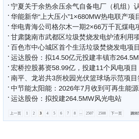
宁夏关于余热余压余气自备电厂（机组）
华能新华“上大压小”1×680MW热电联产项目扩建办及新能源发展
华电青海公司格尔木一期2×66万千瓦煤电
甘肃陇南市武都区垃圾焚烧发电炉渣利用项目建设
百色市中心城区首个生活垃圾焚烧发电项目送出线
运达股份：拟14.50亿元投建丰镇市264.
宏桥控股募资58.99亿，投建11个风电项目
南平、龙岩共3所校园光伏篮球场示范项目
中节能太阳能：2026年7月收到可再生能源补贴资
运达股份：拟投建264.5MW风光电站
...
上一页
1
2
3
4
5
6
7
8
2507
2508
下一页
跳转