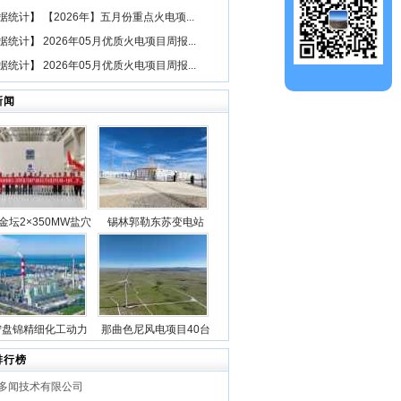
据统计
】
【2026年】五月份重点火电项...
据统计
】
2026年05月优质火电项目周报...
据统计
】
2026年05月优质火电项目周报...
新闻
金坛2×350MW盐穴
锡林郭勒东苏变电站
空气储能发电项目2
2025年新型储能专项行
机组透平机冲转一次
动100万千瓦/400万千瓦
成功
时电源侧储能电站成功
并网
宁盘锦精细化工动力
那曲色尼风电项目40台
目5台锅炉全部点火
风机吊装作业全部圆满
排行榜
成功
完成
多闻技术有限公司