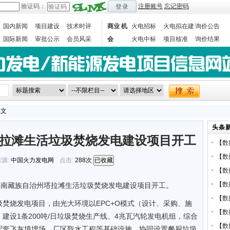
验证码：
注册账号
忘记密码
登录
国内新闻
项目建设
技术时评
商业 机
火电招标
火电拟在建
询价公告
国际新闻
审批公示
会员风采
会
火电中标
项目核准
询价结果
数据统计
正文
头条
拉滩生活垃圾焚烧发电建设项目开工
【
数
【
数
源:
中国火力发电网
点击:
288次
已收藏
【
数
【
数
海南藏族自治州塔拉滩生活垃圾焚烧发电建设项目开工。
【
数
焚烧发电项目，由光大环境以EPC+O模式（设计、采购、施
【
数
，建设1条200吨/日垃圾焚烧生产线、4兆瓦汽轮发电机组，综合
【
数
配套飞灰填埋场、厂区取水工程等基础设施，协同设置餐厨垃圾