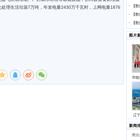
【
数
理生活垃圾7万吨，年发电量2430万千瓦时，上网电量1876
【
数
【
数
图片
华能
压缩
号
辽
站项
新闻
博洽