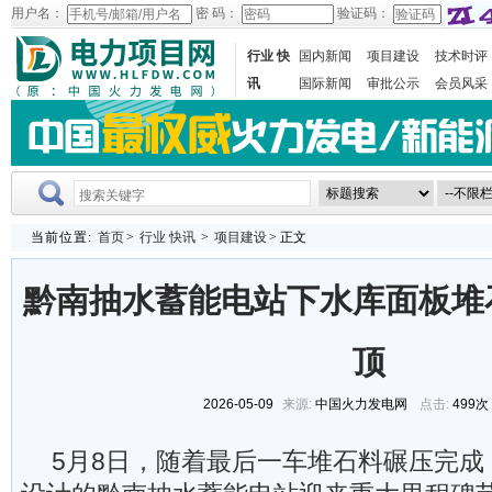
用户名：
密 码：
验证码：
行业 快
国内新闻
项目建设
技术时评
讯
国际新闻
审批公示
会员风采
当前位置:
首页
>
行业 快讯
>
项目建设
> 正文
黔南抽水蓄能电站下水库面板堆
顶
2026-05-09
来源:
中国火力发电网
点击:
499次
5月8日，随着最后一车堆石料碾压完成