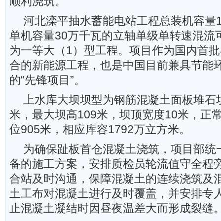
顺利浇筑。
河北滦平抽水蓄能电站工程总装机容量1
单机容量30万千瓦的立轴单级单转速混流
为一等大（1）型工程。项目作为国内首
合的新能源工程，也是中国目前兼具节能
的“先锋项目”。
上水库大坝坝型为钢筋混凝土面板堆石坝
米，最大坝高109米，坝顶宽度10米，正常
位905米，相应库容1792万立方米。
为确保趾板首仓混凝土浇筑，项目部统
备的施工方案，安排质检员轮流值守全程
合站及时沟通，保障混凝土的连续浇筑及
土工布对混凝土进行及时覆盖，并安排专
止混凝土凝结时因昼夜温差大而形成裂缝