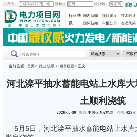
用户名：
密 码：
验证码：
行业 快
国内新闻
项目建设
技术时评
讯
国际新闻
审批公示
会员风采
当前位置:
首页
>
行业 快讯
>
项目建设
> 正文
河北滦平抽水蓄能电站上水库大
土顺利浇筑
2026-05-09
来源:
中国火力发电网
点击:
423次
5月5日，河北滦平抽水蓄能电站上水库