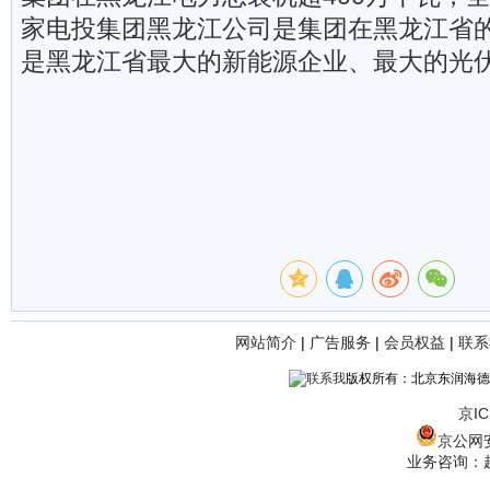
家电投集团黑龙江公司是集团在黑龙江省
是黑龙江省最大的新能源企业、最大的光
网站简介
|
广告服务
|
会员权益
|
联系
版权所有：北京东润海德
京IC
京公网安备
业务咨询：赵经