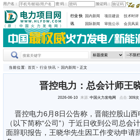
用户名：
密 码：
验证码：
行业 快
国内新闻
项目建设
技术时评
讯
国际新闻
审批公示
会员风采
当前位置:
首页
>
行业 快讯
>
国内新闻
> 正文
晋控电力：总会计师王
2026-06-10
来源:
中国火力发电网
点击:
309次
晋控电力6月8日公告称，晋能控股山西
（以下简称“公司”）于近日收到公司总会
面辞职报告，王晓华先生因工作变动申请