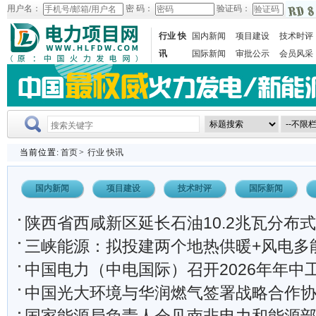
用户名：
密 码：
验证码：
行业 快
国内新闻
项目建设
技术时评
讯
国际新闻
审批公示
会员风采
当前位置:
首页
>
行业 快讯
国内新闻
项目建设
技术时评
国际新闻
陕西省西咸新区延长石油10.2兆瓦分布式光伏发电项目
三峡能源：拟投建两个地热供暖+风电多能互
中国电力（中电国际）召开2026年年中
中国光大环境与华润燃气签署战略合作