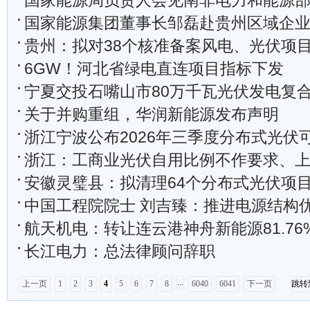
国家能源局负责人会见南非电力和能源
国家能源集团董事长邹磊赴贵州区域企业调研：用绿色新动能守
贵州：拟对38个核准备案风电、光伏项
6GW！河北省绿电直连项目指标下发
宁夏交投石嘴山市80万千瓦光伏发电复合项目实现全
关于并购重组，华润新能源发布声明
浙江宁波公布2026年三季度分布式光伏可接入容量、受限
浙江：工商业光伏自用比例不作要求、上网电量需
安徽灵璧县：拟清理64个分布式光伏项
中国工程院院士 刘吉臻：推进电源结构优化调整 加快形成绿色低碳的
航天机电：转让连云港神舟新能源81.76
长江电力：总法律顾问辞职
...
上一页
1
2
3
4
5
6
7
8
6040
6041
下一页
跳转