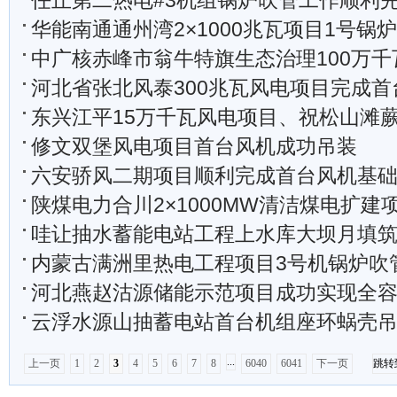
任丘第二热电#3机组锅炉吹管工作顺利
华能南通通州湾2×1000兆瓦项目1号锅炉蒸汽吹管工
中广核赤峰市翁牛特旗生态治理100万千瓦风电项目实现全
河北省张北风泰300兆瓦风电项目完成
东兴江平15万千瓦风电项目、祝松山滩蕨麻沟10万千瓦风电项
修文双堡风电项目首台风机成功吊装
六安骄风二期项目顺利完成首台风机基
陕煤电力合川2×1000MW清洁煤电扩建项目1号锅炉第一
哇让抽水蓄能电站工程上水库大坝月填筑突破10
内蒙古满洲里热电工程项目3号机锅炉吹管工
河北燕赵沽源储能示范项目成功实现全
云浮水源山抽蓄电站首台机组座环蜗壳
...
上一页
1
2
3
4
5
6
7
8
6040
6041
下一页
跳转