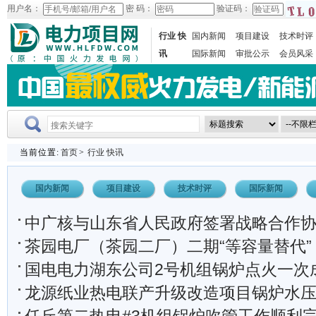
用户名：
密 码：
验证码：
行业 快
国内新闻
项目建设
技术时评
讯
国际新闻
审批公示
会员风采
当前位置:
首页
>
行业 快讯
国内新闻
项目建设
技术时评
国际新闻
中广核与山东省人民政府签署战略合作
茶园电厂（茶园二厂）二期“等容量替代”（1×660兆瓦）煤电项目3号
国电电力湖东公司2号机组锅炉点火一次
龙源纸业热电联产升级改造项目锅炉水压试