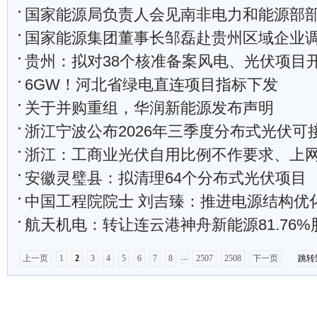
国家能源局负责人会见南非电力和能源部
国家能源集团董事长邹磊赴贵州区域企业调研：用绿色新动能守
贵州：拟对38个核准备案风电、光伏项目
6GW！河北省绿电直连项目指标下发
关于并购重组，华润新能源发布声明
浙江宁波公布2026年三季度分布式光伏可接入容量、受限
浙江：工商业光伏自用比例不作要求、上网电量需
安徽灵璧县：拟清理64个分布式光伏项目
中国工程院院士 刘吉臻：推进电源结构优化调整 加快形成绿色低碳的
航天机电：转让连云港神舟新能源81.76%
...
上一页
1
2
3
4
5
6
7
8
2507
2508
下一页
跳转