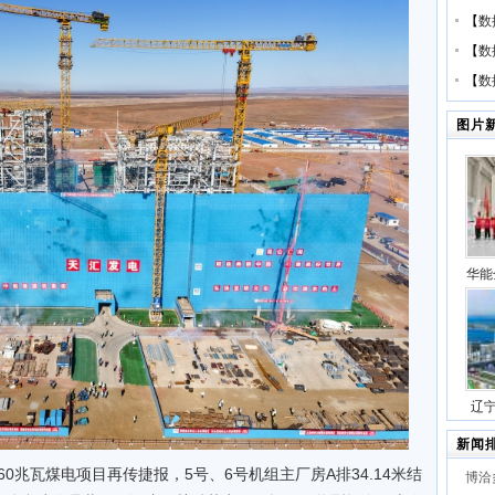
【
数
【
数
【
数
图片
华能
压缩
号
辽
站项
新闻
60兆瓦煤电项目再传捷报，5号、6号机组主厂房A排34.14米结
博洽