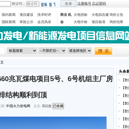
验证码：
注册账号
忘记密码
登录
国内新闻
项目建设
技术时评
商业 机
火电招标
火电拟在建
询价公告
国际新闻
审批公示
会员风采
会
火电中标
项目核准
询价结果
数据统计
正文
头条
660兆瓦煤电项目5号、6号机组主厂房
【
数
【
数
A排结构顺利到顶
【
数
【
数
源:
中国火力发电网
点击:
311次
已收藏
【
数
【
数
【
数