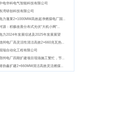
中电华科电气智能科技有限公司
东湾研创科技有限公司
电力蓬莱2×1000MW高效超净燃煤电厂国...
河源：积极改善分布式光伏“大机小网”...
电力2024年发展综述及2025年发展展望
德州电厂高灵活性清洁高效2×660兆瓦热...
国瑞自动化工程有限公司
鄂州电厂四期扩建项目现场施工繁忙，节...
港协鑫扩建2×660MW清洁高效灵活燃煤...