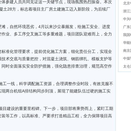
全体参建人员共同见证这一关键节点，现场氛围热烈振奋。本次
北京
混凝土28方，标志着项目主厂房土建施工迈入新阶段，为后续厂
浙江
中兴
壁滩，自然环境恶劣，4月以来沙尘暴频发，给施工安全、进度
广东
空作业、多工序交叉施工等多重难题，项目团队迎难而上，全力
我国
华能
南京
建标准化管理要求，提前优化施工方案，细化责任分工，实现全
强技术交底与质量把控，对混凝土浇筑、钢筋绑扎、模板支护等
中煤
；同时全面落实安全防护措施，强化隐患排查治理，规范高空作
太仓
施工一线，科学调配施工资源，合理调整作业时段，有效克服不
实现两台机组A排结构同步到顶，展现了能建队伍过硬的施工实
项目建设的重要里程碑。下一步，项目部将乘势而上，紧盯工期
安装等工作，以高标准、严要求打造精品工程，全力保障项目高