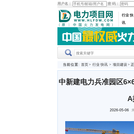
用户名：
密 码：
行业 快
讯
当前位置:
首页
>
行业 快讯
>
项目建设
> 
中新建电力兵准园区6×
2026-05-06
来