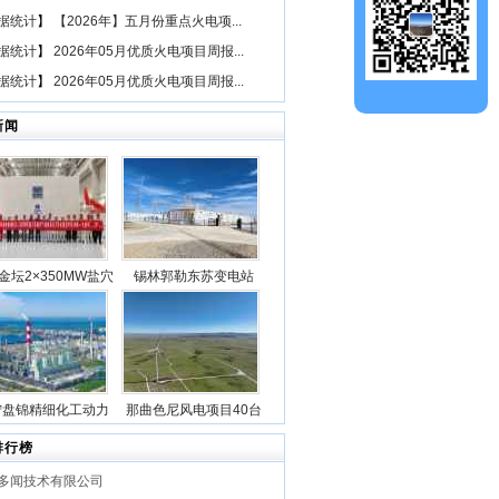
据统计
】
【2026年】五月份重点火电项...
据统计
】
2026年05月优质火电项目周报...
据统计
】
2026年05月优质火电项目周报...
新闻
金坛2×350MW盐穴
锡林郭勒东苏变电站
空气储能发电项目2
2025年新型储能专项行
机组透平机冲转一次
动100万千瓦/400万千瓦
成功
时电源侧储能电站成功
并网
宁盘锦精细化工动力
那曲色尼风电项目40台
目5台锅炉全部点火
风机吊装作业全部圆满
排行榜
成功
完成
多闻技术有限公司