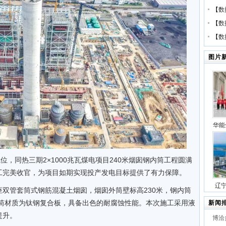
【
数
【
数
【
数
图片
华能
压缩
号
位，同热三期2×1000兆瓦煤电项目240米烟囱钢内筒工程圆满
工完美收官，为项目如期实现投产发电目标提供了有力保障。
辽
双管套筒式钢筋混凝土烟囱，烟囱外筒壁标高230米，钢内筒
站项
内筒材质为钛钢复合板，具备出色的耐腐蚀性能。本次施工采用液
新闻
提升。
博洽