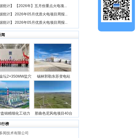
据统计
】
【2026年】五月份重点火电项...
据统计
】
2026年05月优质火电项目周报...
据统计
】
2026年05月优质火电项目周报...
新闻
金坛2×350MW盐穴
锡林郭勒东苏变电站
空气储能发电项目2
2025年新型储能专项行
机组透平机冲转一次
动100万千瓦/400万千瓦
成功
时电源侧储能电站成功
并网
宁盘锦精细化工动力
那曲色尼风电项目40台
目5台锅炉全部点火
风机吊装作业全部圆满
排行榜
成功
完成
多闻技术有限公司