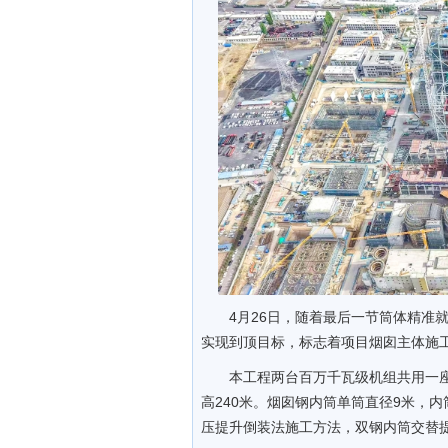
4月26日，随着最后一节筒体精准就
实现到顶目标，标志着项目烟囱主体施
本工程两台百万千瓦级机组共用一座
高240米。烟囱钢内筒单筒直径9米，
压提升倒装法施工方法，双钢内筒交替