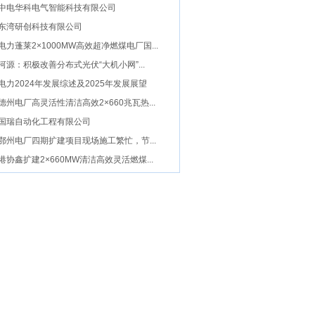
中电华科电气智能科技有限公司
东湾研创科技有限公司
电力蓬莱2×1000MW高效超净燃煤电厂国...
河源：积极改善分布式光伏“大机小网”...
电力2024年发展综述及2025年发展展望
德州电厂高灵活性清洁高效2×660兆瓦热...
国瑞自动化工程有限公司
鄂州电厂四期扩建项目现场施工繁忙，节...
港协鑫扩建2×660MW清洁高效灵活燃煤...