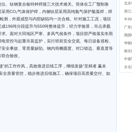
北京
吨位、钛钢复合板特种焊接三大技术难关。筒体在工厂预制卷
采用CO₂气体保护焊，内侧钛层采用高纯氩气保护氩弧焊，焊
浙江
色检测，外观成型与内部缺陷均一次合格。针对施工工况，项目
中兴
成196吨分段提升与550吨整体提升，经力学验算，吊点承载
广东
要求。面对大同地区严寒、多风气候条件，项目部严格落实冬雨
我国
用电管控与起重吊装监护，实行班前安全交底、每日设备巡检、
华能
零安全事故、零质量缺陷。钢内筒椭圆度、对口错边、垂直度等
南京
方联合验收。
中煤
捷”的工作作风，高效推进后续工序，继续发扬“至精者 赢未
太仓
化安全质量管控，稳步推进后续施工，确保项目高质量交付、如