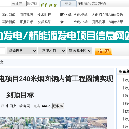
验证码：
注册账号
忘记密码
登录
国内新闻
项目建设
技术时评
商业 机
火电招标
火电拟在建
询价公告
国际新闻
审批公示
会员风采
会
火电中标
项目核准
询价结果
数据统计
正文
头条
煤电项目240米烟囱钢内筒工程圆满实现
【
数
【
数
到顶目标
【
数
【
数
源:
中国火力发电网
点击:
660次
已收藏
【
数
【
数
【
数