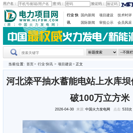
用户名：
密 码：
验证码：
行业 快
国内新闻
项目建设
技术时评
讯
国际新闻
审批公示
会员风采
当前位置:
首页
>
行业 快讯
>
项目建设
> 正文
河北滦平抽水蓄能电站上水库坝
破100万立方米
2026-04-30
来源:
中国火力发电网
点击:
533次