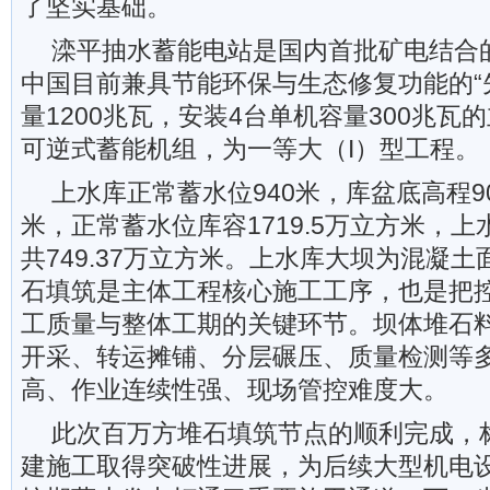
了坚实基础。
滦平抽水蓄能电站是国内首批矿电结合
中国目前兼具节能环保与生态修复功能的“
量1200兆瓦，安装4台单机容量300兆瓦
可逆式蓄能机组，为一等大（I）型工程。
上水库正常蓄水位940米，库盆底高程90
米，正常蓄水位库容1719.5万立方米，
共749.37万立方米。上水库大坝为混凝
石填筑是主体工程核心施工工序，也是把
工质量与整体工期的关键环节。坝体堆石
开采、转运摊铺、分层碾压、质量检测等
高、作业连续性强、现场管控难度大。
此次百万方堆石填筑节点的顺利完成，
建施工取得突破性进展，为后续大型机电