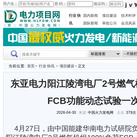
用户名：
密 码：
验证码：
行业 快
国内新闻
项目建设
技术时评
讯
国际新闻
审批公示
会员风采
当前位置:
首页
>
行业 快讯
>
项目建设
> 正文
东亚电力阳江陵湾电厂2号燃气机
FCB功能动态试验一
2026-04-30
来源:
中国火力发电网
点击:
379次
4月27日，由中国能建华南电力试研院