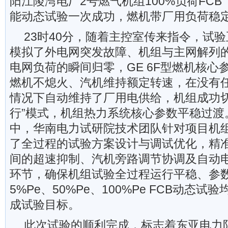
阳江陵湾电厂2号燃气机组100%负荷FCB（Fas
能动态试验一次成功，燃机带厂用负荷稳
23时40分，随着主控室传来指令，试
模拟了外电网突发故障、机组与主网解列
电网负荷的瞬间归零，GE 6F型燃机核心
燃机不熄火、汽机维持额定转速，在没有
情况下自动维持了厂用电供给，机组成功切
行”模式，机组热力系统核心参数平稳过渡
中，华南电力试研院技术团队针对项目机
了全过程的试验方案设计与调试优化，精
间的超速抑制、汽机旁路调节协调及自动
环节，确保机组试验全过程运行平稳、参
5%Pe、50%Pe、100%Pe FCB动态
成试验目标。
此次试验的顺利完成，标志着东亚电力