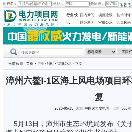
用户名：
密 码：
验证码：
行业 快
国内新闻
项目建设
技术时评
讯
国际新闻
审批公示
会员风采
当前位置:
首页
>
行业 快讯
>
审批公示
> 正文
漳州六鳌I-1区海上风电场项目
复
2026-05-15
来源:
中国火力发电网
点击:
566次
5月13日，漳州市生态环境局发布《关于