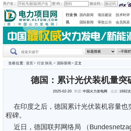
用户名：
密 码：
验证码：
行业 快
国内新闻
项目建设
技术时评
讯
国际新闻
审批公示
会员风采
当前位置:
首页
>
行业 快讯
>
国际新闻
> 正文
德国：累计光伏装机量突破
2025-02-20
来源:
中国火力发电网
点击:
1682
在印度之后，德国累计光伏装机容量也突
程碑。
近日，德国联邦网络局 （Bundesnetza