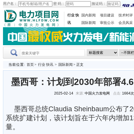
用户名：
密 码：
验证码：
行业 快
国内新闻
项目建设
技术时评
讯
国际新闻
审批公示
会员风采
当前位置:
首页
>
行业 快讯
>
国际新闻
> 正文
墨西哥：计划到2030年部署4.
2025-02-14
来源:
中国火力发电网
点击:
1664
墨西哥总统Claudia Sheinbaum公布了
系统扩建计划，该计划旨在于六年内增加13
量。