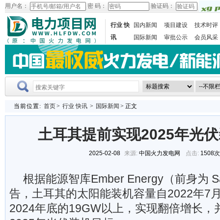
用户名：
密 码：
验证码：
行业 快
国内新闻
项目建设
技术时评
讯
国际新闻
审批公示
会员风采
当前位置:
首页
>
行业 快讯
>
国际新闻
> 正文
土耳其提前实现2025年光
2025-02-08
来源:
中国火力发电网
点击:
1508
根据能源智库Ember Energy（前身为 
告，土耳其的太阳能装机容量自2022年7月
2024年底的19GW以上，实现翻倍增长