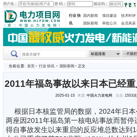
用户名：
密 码：
验证码：
行业 快
国内新闻
项目建设
技术时评
讯
国际新闻
审批公示
会员风采
当前位置:
首页
>
行业 快讯
>
国际新闻
> 正文
2011年福岛事故以来日本已经重
2025-01-15
来源:
中国火力发电网
点击:
1553
根据日本核监管局的数据，2024年日
两座因2011年福岛第一核电站事故而暂
得自事故发生以来重启的反应堆总数达到1