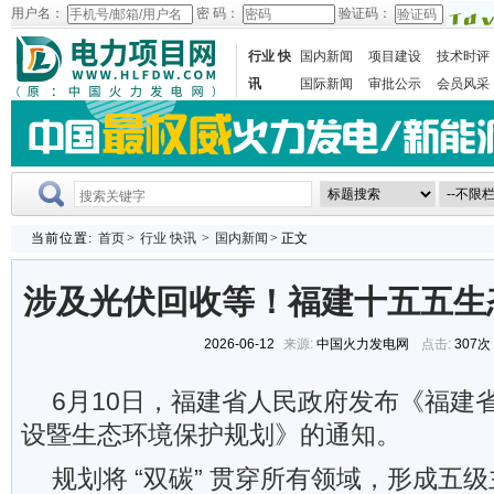
用户名：
密 码：
验证码：
行业 快
国内新闻
项目建设
技术时评
讯
国际新闻
审批公示
会员风采
当前位置:
首页
>
行业 快讯
>
国内新闻
> 正文
涉及光伏回收等！福建十五五生
2026-06-12
来源:
中国火力发电网
点击:
307次
6月10日，福建省人民政府发布《福建省
设暨生态环境保护规划》的通知。
规划将 “双碳” 贯穿所有领域，形成五级主